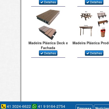
Detalhes
Detalhes
Madeira Plástica Deck e
Madeira Plástica Pro
Fachada
Detalhes
Detalhes
41 3024-6622
41 9 9164-2754
Empresa
Notícias