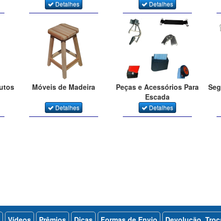
Detalhes
Detalhes
dutos
Móveis de Madeira
Peças e Acessórios Para
Seg
Escada
Detalhes
Detalhes
Vídeos
Prêmios
Dicas
Formas de Envio
Devolução, Tro