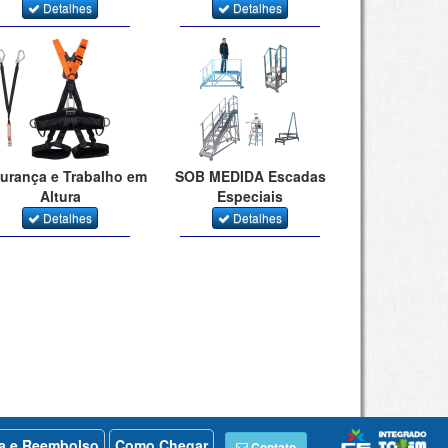
Detalhes
Detalhes
urança e Trabalho em
SOB MEDIDA Escadas
Altura
Especiais
Detalhes
Detalhes
ca e Reembolso
Como Chegar
Contato